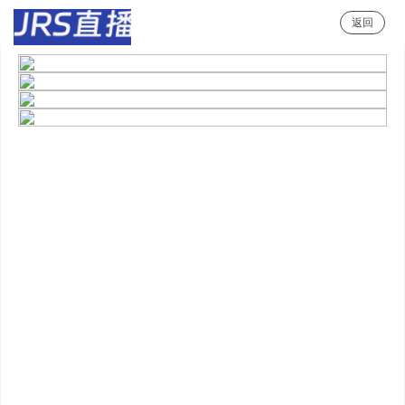
返回
jrs直播