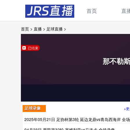
首页
直
首页
>
直播
>
足球直播
>
已结束
那不勒
+更
足球录像
2025年05月21日 足协杯第3轮 延边龙鼎vs青岛西海岸 全
像
04月23日 西甲第32轮 塞维利亚vs马洛卡 全场录像