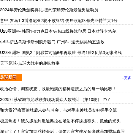
2024年劳伦斯颁奖典礼-德约荣膺劳伦斯最佳男运动员
意甲-罗马1-3博洛尼亚7轮不败终结 仍居欧冠区领先亚特兰大1分
U23亚洲杯-韩国1-0力克日本头名出线将战印尼 日本对阵卡塔尔
中甲-萨达乌斯卡斯刘浪舟破门 广州2-1送无锡吴钩五连败
U23亚洲杯-国奥2-1阿联酋时隔6年再取胜 最终1胜2负第3无缘出线
天下足球-点球大战中的趣味故事
+更多
足球新闻
收拾心情，调整状态，以最饱满的精神迎接之后的每一场比赛！
2025江苏省城市足球联赛现场观众人数统计（第10轮） ???
和为贵??梅西输球后未参与冲突，与对手主帅球员友好握手交流
极度焦虑！镜头抓拍到瓜迪奥拉在场边不停揉搓额头，抓他的光头
淘到宝了！官宣加纳乔转会后，切尔西官方连发多张球员加盟写真照