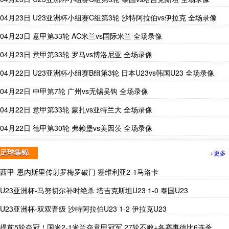
04月23日 U23亚洲杯小组赛C组第3轮 沙特阿拉伯vs伊拉克 全场录像
04月23日 意甲第33轮 AC米兰vs国际米兰 全场录像
04月23日 意甲第33轮 罗马vs博洛尼亚 全场录像
04月22日 U23亚洲杯小组赛B组第3轮 日本U23vs韩国U23 全场录像
04月22日 中甲第7轮 广州vs无锡吴钩 全场录像
04月22日 意甲第33轮 蒙扎vs亚特兰大 全场录像
04月22日 德甲第30轮 弗赖堡vs美因茨 全场录像
+更多
足球集锦
西甲-恩内斯里传射罗梅罗破门 塞维利亚2-1马洛卡
U23亚洲杯-马努切尔补时绝杀 塔吉克斯坦U23 1-0 泰国U23
U23亚洲杯-双双晋级 沙特阿拉伯U23 1-2 伊拉克U23
提前5轮夺冠！国米2-1米兰夺意甲冠军 27轮不败+各赛事德比6连杀