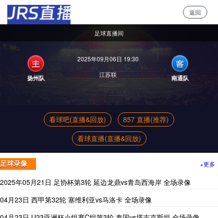
返回
jrs直播
足球直播间
2025年09月06日 19:30
江苏联
扬州队
南通队
看球吧(直播&回放)
857 直播(推荐)
看球直播(直播&回放)
+更多
足球录像
2025年05月21日 足协杯第3轮 延边龙鼎vs青岛西海岸 全场录像
04月23日 西甲第32轮 塞维利亚vs马洛卡 全场录像
04月23日 U23亚洲杯小组赛C组第3轮 泰国vs塔吉克斯坦 全场录像