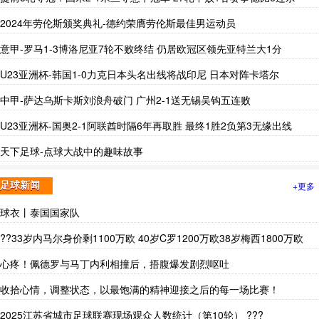
2024年劳伦斯颁奖典礼-德约荣膺劳伦斯最佳男运动员
意甲-罗马1-3博洛尼亚7轮不败终结 仍居欧冠区领先亚特兰大1分
U23亚洲杯-韩国1-0力克日本头名出线将战印尼 日本对阵卡塔尔
中甲-萨达乌斯卡斯刘浪舟破门 广州2-1送无锡吴钩五连败
U23亚洲杯-国奥2-1阿联酋时隔6年再取胜 最终1胜2负第3无缘出线
天下足球-点球大战中的趣味故事
+更多
足球新闻
球衣丨泰国国家队
??33岁内马尔身价剩1100万欧 40岁C罗1200万欧38岁梅西1800万欧
心疼！佩德罗与马丁内利相撞后，捂腹爆发剧烈呕吐
收拾心情，调整状态，以最饱满的精神迎接之后的每一场比赛！
2025江苏省城市足球联赛现场观众人数统计（第10轮） ???